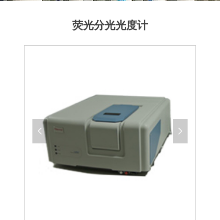
荧光分光光度计
넳
넲
4